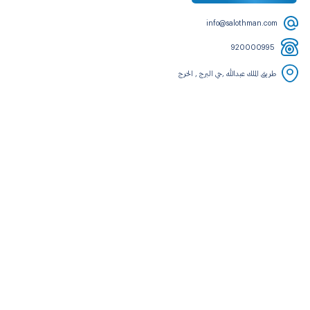
info@salothman.com
920000995
طريق الملك عبدالله ,حي البرج , الخرج