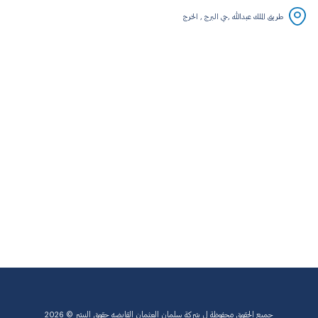
طريق الملك عبدالله ,حي البرج , الخرج
جميع الحقوق محفوظة ل
شركة سلمان العثمان القابضه
حقوق النشر © 2026